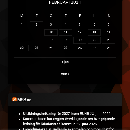
FEBRUARI 2021
M
T
O
T
F
L
S
1
2
3
4
5
6
7
8
9
10
11
12
13
14
15
16
17
18
19
20
21
22
23
24
25
26
27
28
« jan
mar »
MSB.se
Utbildningsinriktning för 2027 inom RUHB
23. juni 2026
Kammarrätten har avgjort överklagande om övergripande
ledning för Kristianstad kommun
22. juni 2026
Förändringar i LBE gällande avanmälan och möjlighet för