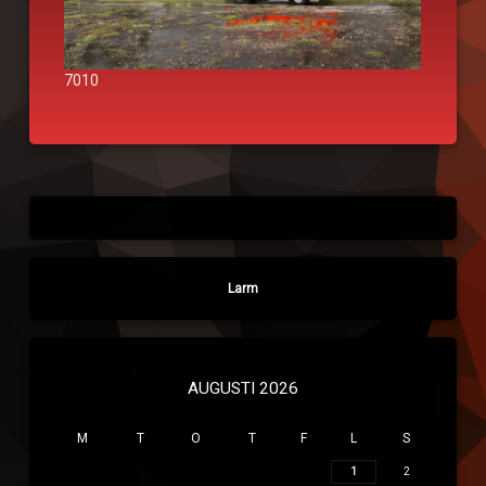
7010
Larm
AUGUSTI 2026
M
T
O
T
F
L
S
1
2