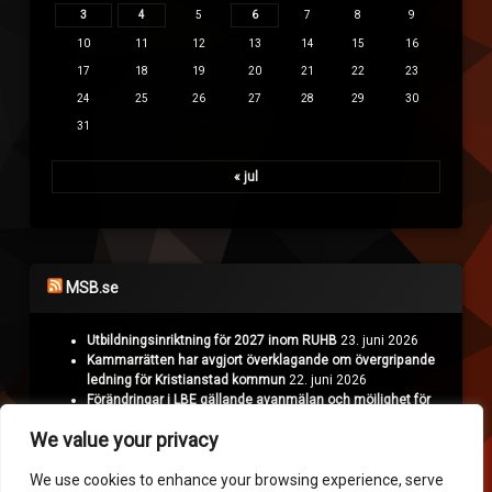
3
4
5
6
7
8
9
10
11
12
13
14
15
16
17
18
19
20
21
22
23
24
25
26
27
28
29
30
31
« jul
MSB.se
Utbildningsinriktning för 2027 inom RUHB
23. juni 2026
Kammarrätten har avgjort överklagande om övergripande
ledning för Kristianstad kommun
22. juni 2026
Förändringar i LBE gällande avanmälan och möjlighet för
Polisen att överklaga
18. juni 2026
We value your privacy
Projekt Nyman: Räddningstjänsten hämtar erfarenheter i
Ukraina
16. juni 2026
We use cookies to enhance your browsing experience, serve