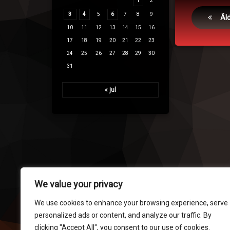
1
2
Inläggsn
3
4
5
6
7
8
9
Äld
10
11
12
13
14
15
16
17
18
19
20
21
22
23
24
25
26
27
28
29
30
31
« jul
We value your privacy
We use cookies to enhance your browsing experience, serve
personalized ads or content, and analyze our traffic. By
clicking "Accept All", you consent to our use of cookies.