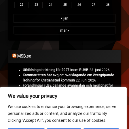
22
23
24
25
26
27
28
« jan
mar »
MSB.se
Utbildningsinriktning för 2027 inom RUHB
23. juni 2026
Kammarrätten har avgjort överklagande om övergripande
ledning för Kristianstad kommun
22. juni 2026
Förändringar i LBE gällande avanmälan och möjlighet för
Polisen att överklaga
18. juni 2026
We value your privacy
Projekt Nyman: Räddningstjänsten hämtar erfarenheter i
Ukraina
16. juni 2026
We use cookies to enhance your browsing experience, serve
personalized ads or content, and analyze our traffic. By
Krisinformation.se
clicking "Accept All", you consent to our use of cookies.