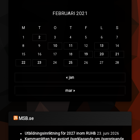
FEBRUARI 2021
M
T
O
T
F
L
S
1
2
3
4
5
6
7
8
9
10
11
12
13
14
15
16
17
18
19
20
21
22
23
24
25
26
27
28
« jan
mar »
MSB.se
Utbildningsinriktning för 2027 inom RUHB
23. juni 2026
Kammarrätten har avgjort överklagande om övergripande