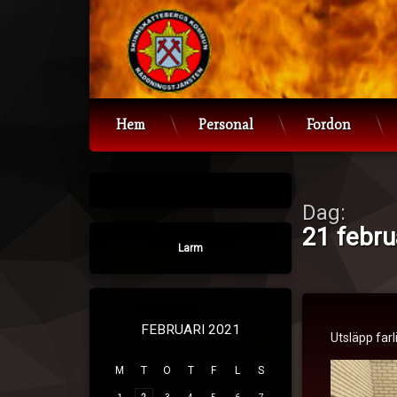
Hoppa
till
innehåll
Hem
Personal
Fordon
Dag:
21 febru
Larm
Utsläpp
FEBRUARI 2021
Utsläpp farl
Publicerat den
21. 
M
T
O
T
F
L
S