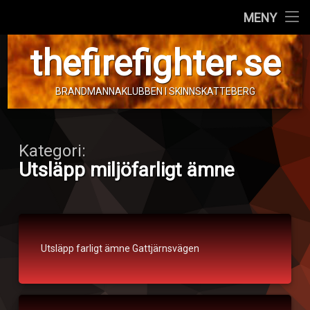
Hem
MENY
Hoppa
Personal
thefirefighter.se
till
innehåll
Fordon
BRANDMANNAKLUBBEN I SKINNSKATTEBERG
Info!
Kategori:
Utsläpp miljöfarligt ämne
Stort
larm
Utsläpp farligt ämne Gattjärnsvägen
Publicerat den
5. augusti 2025
Kategorier:
av
Utsläpp
tom.frimann
miljöfarligt