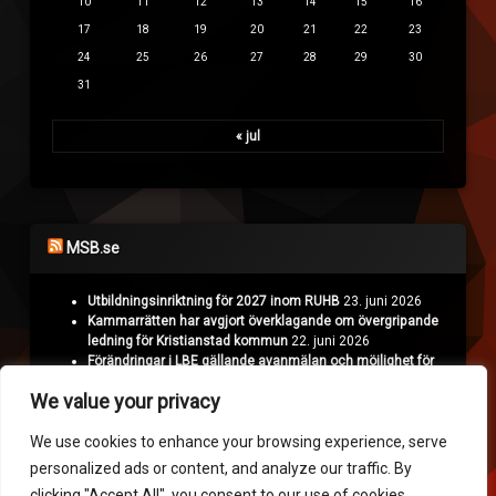
10
11
12
13
14
15
16
17
18
19
20
21
22
23
24
25
26
27
28
29
30
31
« jul
MSB.se
Utbildningsinriktning för 2027 inom RUHB
23. juni 2026
Kammarrätten har avgjort överklagande om övergripande
ledning för Kristianstad kommun
22. juni 2026
Förändringar i LBE gällande avanmälan och möjlighet för
Polisen att överklaga
18. juni 2026
We value your privacy
Projekt Nyman: Räddningstjänsten hämtar erfarenheter i
Ukraina
16. juni 2026
We use cookies to enhance your browsing experience, serve
personalized ads or content, and analyze our traffic. By
Krisinformation.se
clicking "Accept All", you consent to our use of cookies.