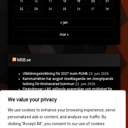
15
16
17
18
19
20
21
22
23
24
25
26
27
28
« jan
mar »
MSB.se
Utbildningsinriktning för 2027 inom RUHB
23. juni 2026
Kammarrätten har avgjort överklagande om övergripande
ledning för Kristianstad kommun
22. juni 2026
Förändringar i LBE gällande avanmälan och möjlighet för
Polisen att överklaga
18. juni 2026
We value your privacy
Projekt Nyman: Räddningstjänsten hämtar erfarenheter i
Ukraina
16. juni 2026
We use cookies to enhance your browsing experience, serve
personalized ads or content, and analyze our traffic. By
Krisinformation.se
clicking "Accept All", you consent to our use of cookies.