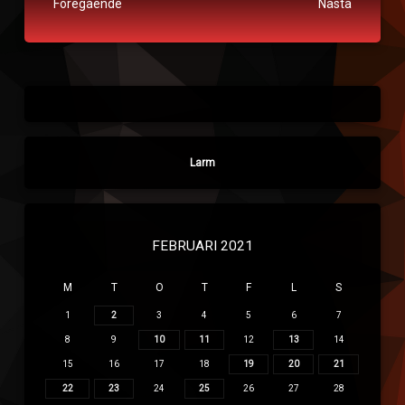
Fortsätt läsa
Föregående
Nästa
Larm
FEBRUARI 2021
M
T
O
T
F
L
S
1
2
3
4
5
6
7
8
9
10
11
12
13
14
15
16
17
18
19
20
21
22
23
24
25
26
27
28