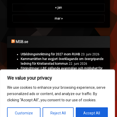
« jan
mar »
MSB.se
Utbildningsinriktning för 2027 inom RUHB
23. juni 2026
Kammarrätten har avgjort överklagande om övergripande
ledning för Kristianstad kommun
22. juni 2026
Förändringar i LBE gällande avanmälan och möjlighet för
Polisen att överklaga
18. juni 2026
We value your privacy
Projekt Nyman: Räddningstjänsten hämtar erfarenheter i
Ukraina
16. juni 2026
We use cookies to enhance your browsing experience, serve
personalized ads or content, and analyze our traffic. By
Krisinformation.se
clicking "Accept All", you consent to our use of cookies.
Customize
Reject All
Accept All