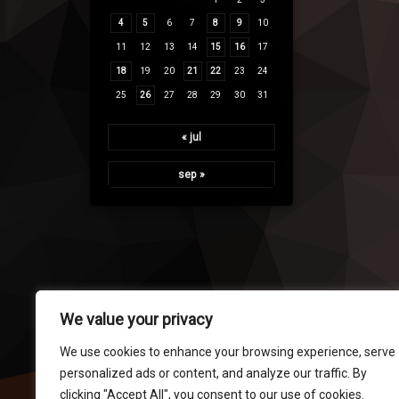
4
5
6
7
8
9
10
11
12
13
14
15
16
17
18
19
20
21
22
23
24
25
26
27
28
29
30
31
« jul
sep »
We value your privacy
We use cookies to enhance your browsing experience, serve
personalized ads or content, and analyze our traffic. By
clicking "Accept All", you consent to our use of cookies.