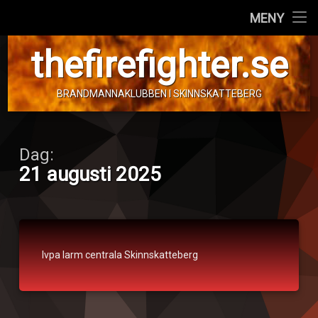
Hem
MENY
Hoppa
Personal
thefirefighter.se
till
innehåll
Fordon
BRANDMANNAKLUBBEN I SKINNSKATTEBERG
Info!
Dag:
21 augusti 2025
IVPA
Ivpa larm centrala Skinnskatteberg
Publicerat den
21. augusti 2025
Kategorier:
av
Ivpa
tom.frimann