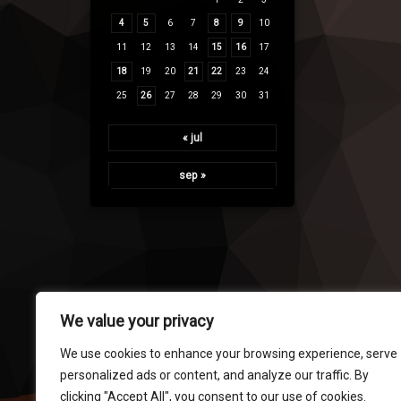
4
5
6
7
8
9
10
11
12
13
14
15
16
17
18
19
20
21
22
23
24
25
26
27
28
29
30
31
« jul
sep »
We value your privacy
We use cookies to enhance your browsing experience, serve
personalized ads or content, and analyze our traffic. By
clicking "Accept All", you consent to our use of cookies.