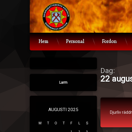
Hoppa
till
innehåll
Hem
Personal
Fordon
Dag:
22 augus
Larm
Djurliv
AUGUSTI 2025
räddning
Djurliv rädd
M
T
O
T
F
L
S
Publicerat den
22. 
1
2
3