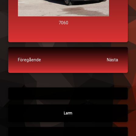
7060
Fortsätt läsa
Föregående
Nästa
Larm