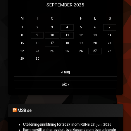
SEPTEMBER 2025
M
T
O
T
F
L
S
1
2
3
4
5
6
7
8
9
10
11
12
13
14
15
16
17
18
19
20
21
22
23
24
25
26
27
28
29
30
« aug
okt »
MSB.se
Utbildningsinriktning för 2027 inom RUHB
23. juni 2026
Kammarrätten har avgjort överklagande om övergripande