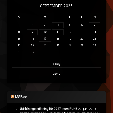
SEPTEMBER 2025
M
T
O
T
F
L
S
1
2
3
4
5
6
7
8
9
10
11
12
13
14
15
16
17
18
19
20
21
22
23
24
25
26
27
28
29
30
« aug
okt »
MSB.se
Utbildningsinriktning för 2027 inom RUHB
23. juni 2026