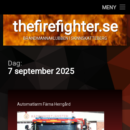
Hem
MENY
Hoppa
Personal
thefirefighter.se
till
innehåll
Fordon
BRANDMANNAKLUBBEN I SKINNSKATTEBERG
Info!
Dag:
7 september 2025
Automatlarm
Automatlarm Färna Herrgård
Publicerat den
7. september 2025
Kategorier:
av
Automatlarm
tom.frimann