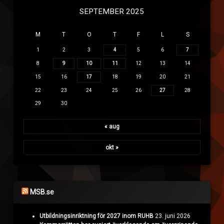
SEPTEMBER 2025
M
T
O
T
F
L
S
1
2
3
4
5
6
7
8
9
10
11
12
13
14
15
16
17
18
19
20
21
22
23
24
25
26
27
28
29
30
« aug
okt »
MSB.se
Utbildningsinriktning för 2027 inom RUHB
23. juni 2026