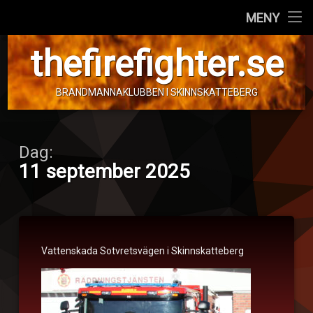
Hem
MENY
Hoppa
Personal
thefirefighter.se
till
innehåll
Fordon
BRANDMANNAKLUBBEN I SKINNSKATTEBERG
Info!
Dag:
11 september 2025
Vattenskada
Vattenskada Sotvretsvägen i Skinnskatteberg
Publicerat den
11. september 2025
Kategorier:
av
Vattenskada
tom.frimann