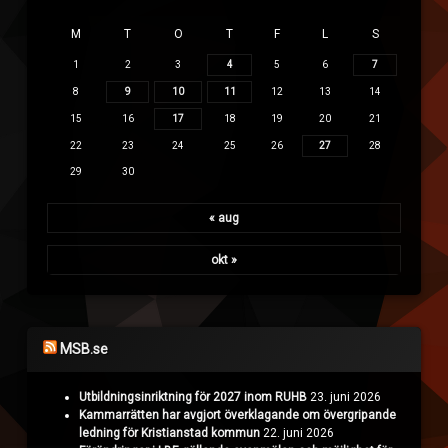
M
T
O
T
F
L
S
1
2
3
4
5
6
7
8
9
10
11
12
13
14
15
16
17
18
19
20
21
22
23
24
25
26
27
28
29
30
« aug
okt »
MSB.se
Utbildningsinriktning för 2027 inom RUHB
23. juni 2026
Kammarrätten har avgjort överklagande om övergripande
ledning för Kristianstad kommun
22. juni 2026