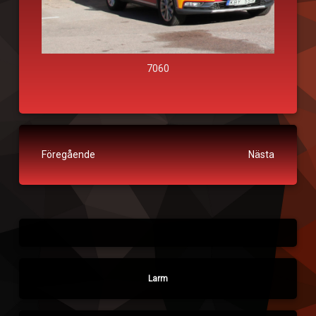
7060
Fortsätt läsa
Föregående
Nästa
Larm