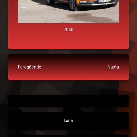
7060
Fortsätt läsa
Föregående
Nästa
Larm