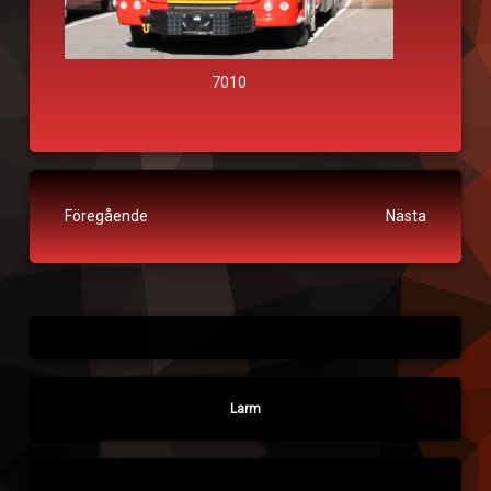
7010
Fortsätt läsa
Föregående
Nästa
Larm