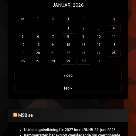
JANUARI 2026
M
T
O
T
F
L
S
1
2
3
4
5
6
7
8
9
10
11
12
13
14
15
16
17
18
19
20
21
22
23
24
25
26
27
28
29
30
31
« dec
feb »
MSB.se
Utbildningsinriktning för 2027 inom RUHB
23. juni 2026
Kammarrätten har avgjort överklagande om övergripande