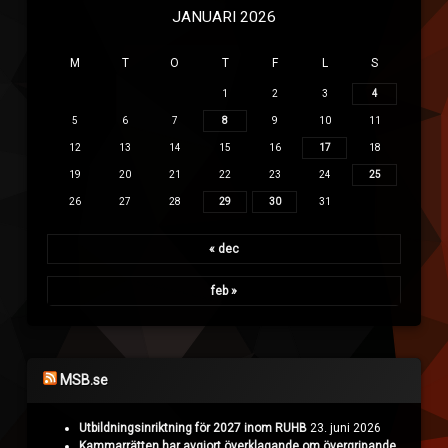
JANUARI 2026
M
T
O
T
F
L
S
1
2
3
4
5
6
7
8
9
10
11
12
13
14
15
16
17
18
19
20
21
22
23
24
25
26
27
28
29
30
31
« dec
feb »
MSB.se
Utbildningsinriktning för 2027 inom RUHB
23. juni 2026
Kammarrätten har avgjort överklagande om övergripande