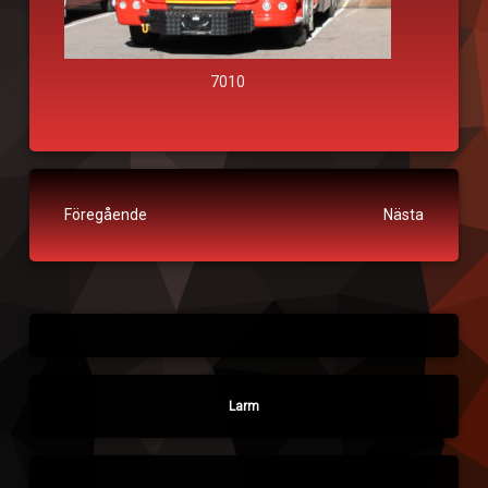
7010
Fortsätt läsa
Föregående
Nästa
Larm