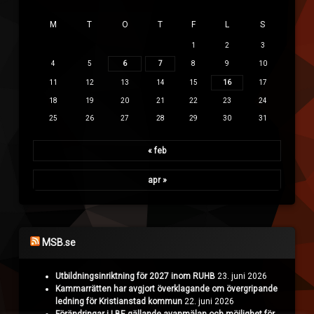
M
T
O
T
F
L
S
1
2
3
4
5
6
7
8
9
10
11
12
13
14
15
16
17
18
19
20
21
22
23
24
25
26
27
28
29
30
31
« feb
apr »
MSB.se
Utbildningsinriktning för 2027 inom RUHB
23. juni 2026
Kammarrätten har avgjort överklagande om övergripande
ledning för Kristianstad kommun
22. juni 2026
Förändringar i LBE gällande avanmälan och möjlighet för