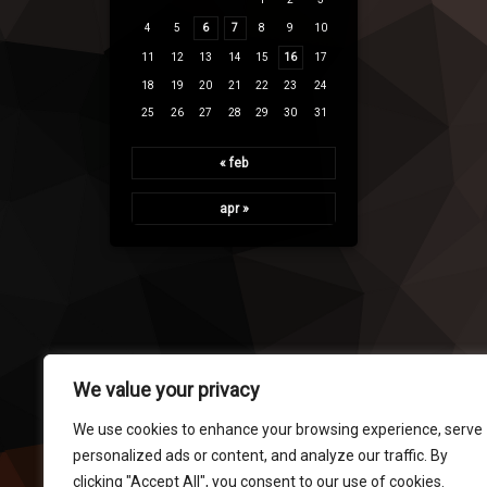
4
5
6
7
8
9
10
11
12
13
14
15
16
17
18
19
20
21
22
23
24
25
26
27
28
29
30
31
« feb
apr »
We value your privacy
We use cookies to enhance your browsing experience, serve
personalized ads or content, and analyze our traffic. By
clicking "Accept All", you consent to our use of cookies.