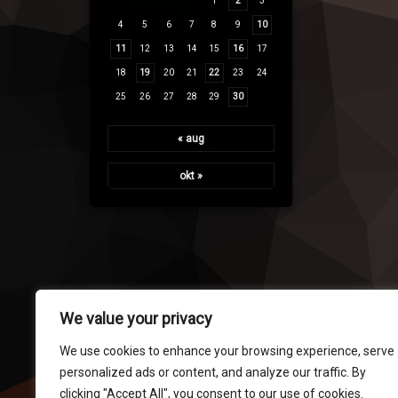
1
2
3
4
5
6
7
8
9
10
11
12
13
14
15
16
17
18
19
20
21
22
23
24
25
26
27
28
29
30
« aug
okt »
We value your privacy
We use cookies to enhance your browsing experience, serve
personalized ads or content, and analyze our traffic. By
clicking "Accept All", you consent to our use of cookies.