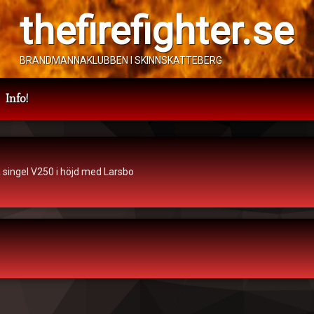
thefirefighter.se
BRANDMANNAKLUBBEN I SKINNSKATTEBERG
Info!
ycka
Kategorier:
Trafilolycka
a singel V250 i höjd med Larsbo
september 2023
sa
e