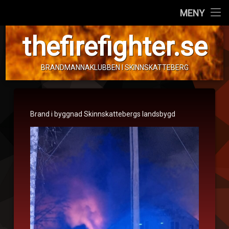
Hem
MENY
Hoppa
Personal
thefirefighter.se
till
innehåll
Fordon
BRANDMANNAKLUBBEN I SKINNSKATTEBERG
Info!
Brand
av
i
Tom
Brand i byggnad Skinnskattebergs landsbygd
Andersen
byggnad
Publicerat den
11. december 2022
Uppdaterad den
13. december 2022
Kategorier:
Brand
i
byggnad