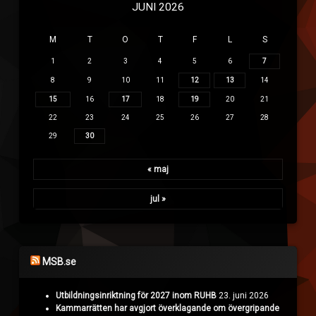
JUNI 2026
M
T
O
T
F
L
S
1
2
3
4
5
6
7
8
9
10
11
12
13
14
15
16
17
18
19
20
21
22
23
24
25
26
27
28
29
30
« maj
jul »
MSB.se
Utbildningsinriktning för 2027 inom RUHB
23. juni 2026
Kammarrätten har avgjort överklagande om övergripande