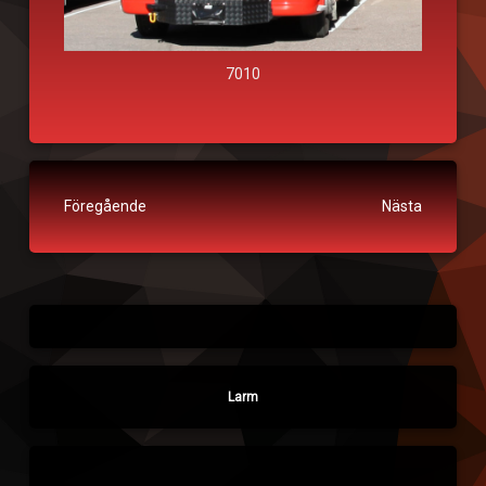
7010
Fortsätt läsa
Föregående
Nästa
Larm