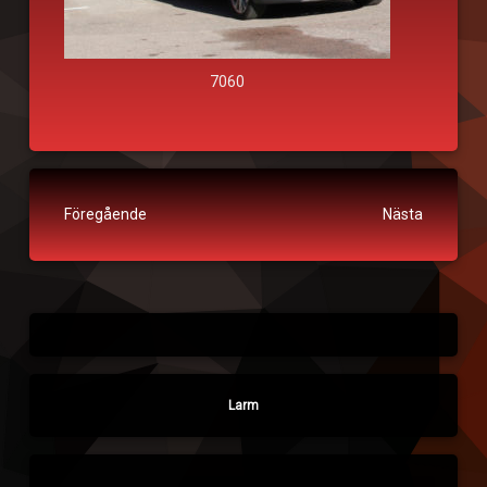
7060
Fortsätt läsa
Föregående
Nästa
Larm