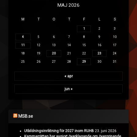
MAJ 2026
M
T
O
T
F
L
S
1
2
3
4
5
6
7
8
9
10
11
12
13
14
15
16
17
18
19
20
21
22
23
24
25
26
27
28
29
30
31
« apr
jun »
MSB.se
Utbildningsinriktning för 2027 inom RUHB
23. juni 2026
Kammarrätten har avgjort överklagande om övergripande