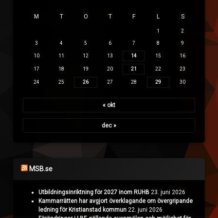
M
T
O
T
F
L
S
1
2
3
4
5
6
7
8
9
10
11
12
13
14
15
16
17
18
19
20
21
22
23
24
25
26
27
28
29
30
« okt
dec »
MSB.se
Utbildningsinriktning för 2027 inom RUHB
23. juni 2026
Kammarrätten har avgjort överklagande om övergripande
ledning för Kristianstad kommun
22. juni 2026