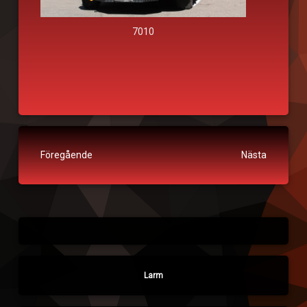
7010
Fortsätt läsa
Föregående
Nästa
Larm