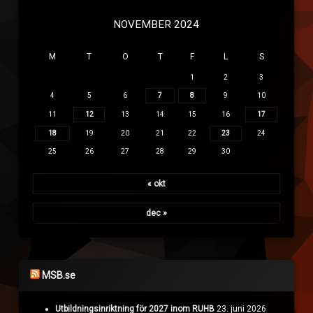
NOVEMBER 2024
M
T
O
T
F
L
S
1
2
3
4
5
6
7
8
9
10
11
12
13
14
15
16
17
18
19
20
21
22
23
24
25
26
27
28
29
30
« okt
dec »
MSB.se
Utbildningsinriktning för 2027 inom RUHB
23. juni 2026