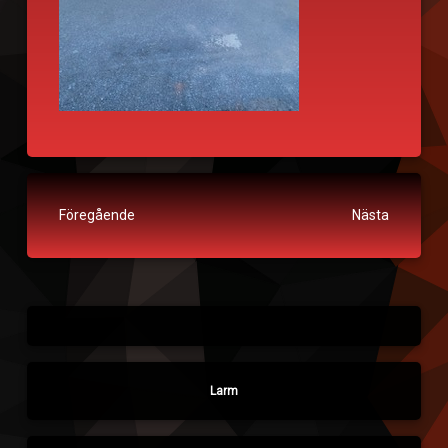
Fortsätt läsa
Föregående
Nästa
Larm