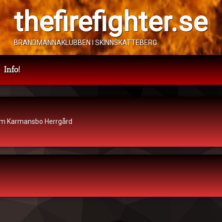
thefirefighter.se
BRANDMANNAKLUBBEN I SKINNSKATTEBERG
Info!
larm
Kategorier:
Automatlarm
m Karmansbo Herrgård
ovember 2024
sa
e