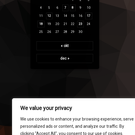
4
5
6
7
8
9
10
11
12
13
14
15
16
17
18
19
20
21
22
23
24
25
26
27
28
29
30
« okt
dec »
We value your privacy
We use cookies to enhance your browsing experience, serve
personalized ads or content, and analyze our traffic. By
clicking "Accept All", you consent to our use of cookies.