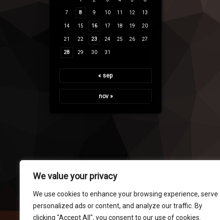
7
8
9
10
11
12
13
14
15
16
17
18
19
20
21
22
23
24
25
26
27
28
29
30
31
« sep
nov »
We value your privacy
We use cookies to enhance your browsing experience, serve
personalized ads or content, and analyze our traffic. By
clicking "Accept All", you consent to our use of cookies.