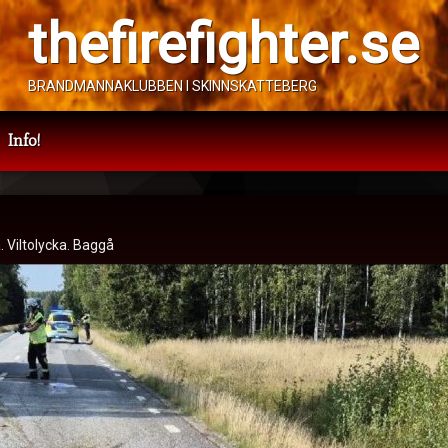
thefirefighter.se
BRANDMANNAKLUBBEN I SKINNSKATTEBERG
Info!
ycka
Kategorier:
Viltolycka
. Viltolycka. Baggå
augusti 2024