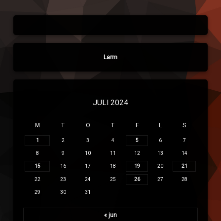
byggnad
Larm
JULI 2024
M
T
O
T
F
L
S
1
2
3
4
5
6
7
8
9
10
11
12
13
14
15
16
17
18
19
20
21
22
23
24
25
26
27
28
29
30
31
« jun