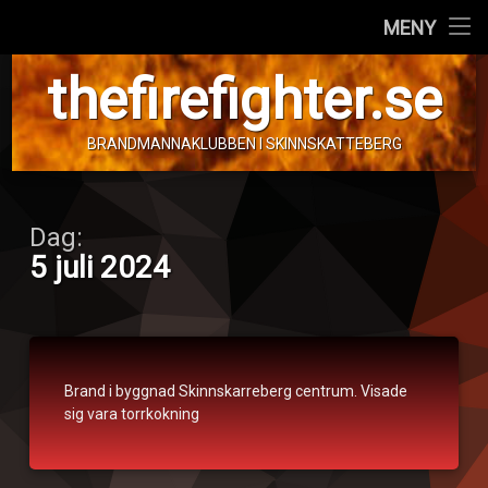
Hem
MENY
Hoppa
Personal
thefirefighter.se
till
innehåll
Fordon
BRANDMANNAKLUBBEN I SKINNSKATTEBERG
Info!
Dag:
5 juli 2024
Brand o
byggnad
Brand i byggnad Skinnskarreberg centrum. Visade
sig vara torrkokning
Publicerat den
5. juli 2024
Kategorier:
av
Brand
tom.frimann
i