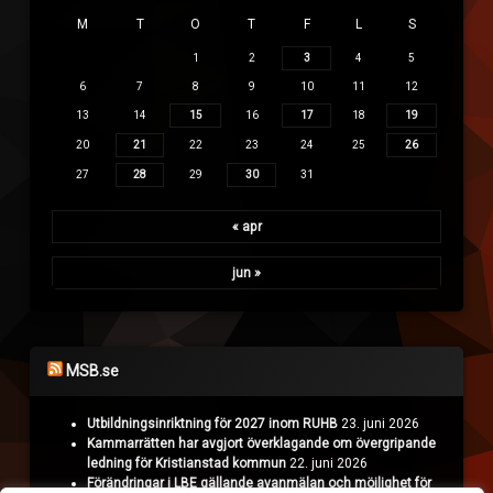
M
T
O
T
F
L
S
1
2
3
4
5
6
7
8
9
10
11
12
13
14
15
16
17
18
19
20
21
22
23
24
25
26
27
28
29
30
31
« apr
jun »
MSB.se
Utbildningsinriktning för 2027 inom RUHB
23. juni 2026
Kammarrätten har avgjort överklagande om övergripande
ledning för Kristianstad kommun
22. juni 2026
Förändringar i LBE gällande avanmälan och möjlighet för