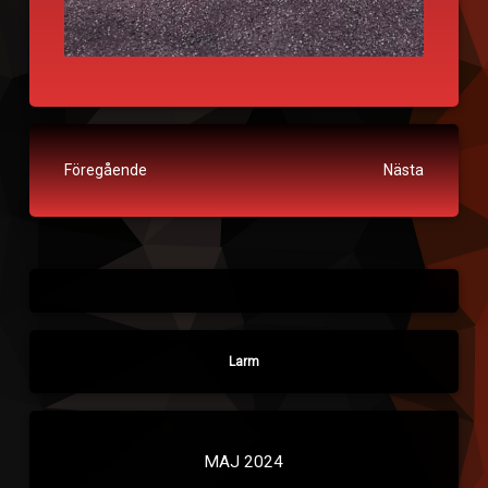
Fortsätt läsa
Föregående
Nästa
Larm
MAJ 2024