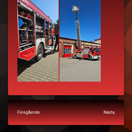
Fortsätt läsa
Föregående
Nästa