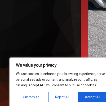
We value your privacy
We use cookies to enhance your browsing experience, serve
personalized ads or content, and analyze our traffic. By
clicking "Accept All", you consent to our use of cookies.
Fortsätt lä
Föregåend
Customize
Reject All
Accept All