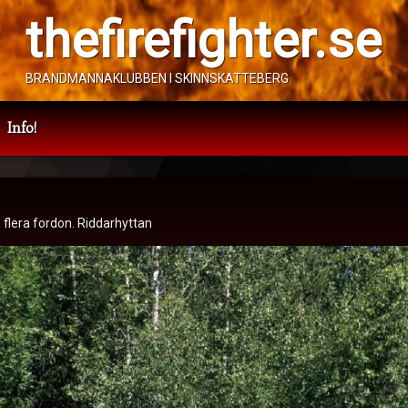
thefirefighter.se
BRANDMANNAKLUBBEN I SKINNSKATTEBERG
Info!
ycka
 flera fordon. Riddarhyttan
uni 2023
Kategorier:
Ukategorisert
 juni 2023