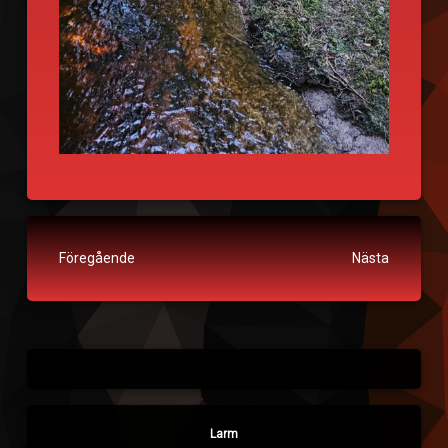
Fortsätt läsa
Föregående
Nästa
Larm