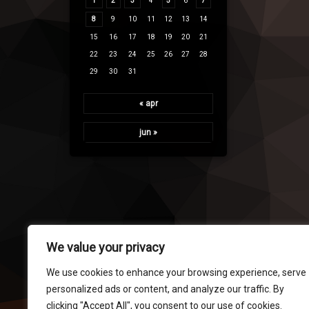
1
2
3
4
5
6
7
8
9
10
11
12
13
14
15
16
17
18
19
20
21
22
23
24
25
26
27
28
29
30
31
« apr
jun »
We value your privacy
We use cookies to enhance your browsing experience, serve
personalized ads or content, and analyze our traffic. By
clicking "Accept All", you consent to our use of cookies.