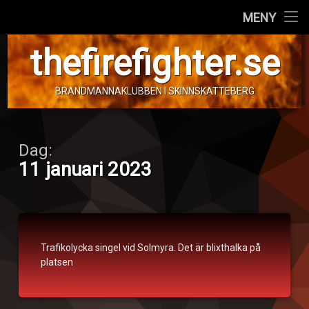
Hem
MENY
Hoppa
Personal
thefirefighter.se
till
innehåll
Fordon
BRANDMANNAKLUBBEN I SKINNSKATTEBERG
Info!
Dag:
11 januari 2023
Trafikolycka
Trafikolycka singel vid Solmyra. Det är blixthalka på
Publicerat den
11. januari 2023
platsen
Kategorier:
Uppdaterad den
av
Totallarm
Tom Andersen
,
11. januari 2023
Trafilolycka