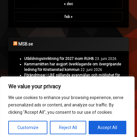
« dec
feb »
MSB.se
Utbildningsinriktning för 2027 inom RUHB
23. juni 2026
Kammarrätten har avgjort överklagande om övergripande
ledning för Kristianstad kommun
22. juni 2026
Förändringar i LBE gällande avanmälan och möjlighet för
Polisen att överklaga
18. juni 2026
We value your privacy
Projekt Nyman: Räddningstjänsten hämtar erfarenheter i
Ukraina
16. juni 2026
We use cookies to enhance your browsing experience, serve
personalized ads or content, and analyze our traffic. By
Krisinformation.se
clicking "Accept All", you consent to our use of cookies.
Customize
Reject All
Accept All