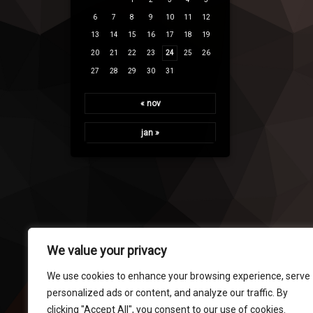
6
7
8
9
10
11
12
13
14
15
16
17
18
19
20
21
22
23
24
25
26
27
28
29
30
31
« nov
jan »
We value your privacy
We use cookies to enhance your browsing experience, serve
personalized ads or content, and analyze our traffic. By
clicking "Accept All", you consent to our use of cookies.