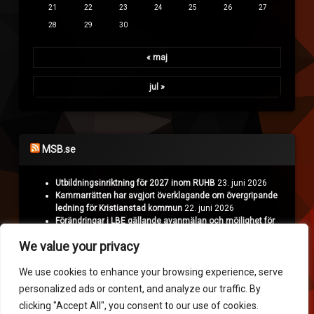
21
22
23
24
25
26
27
28
29
30
« maj
jul »
MSB.se
Utbildningsinriktning för 2027 inom RUHB
23. juni 2026
Kammarrätten har avgjort överklagande om övergripande
ledning för Kristianstad kommun
22. juni 2026
Förändringar i LBE gällande avanmälan och möjlighet för
Polisen att överklaga
18. juni 2026
We value your privacy
Projekt Nyman: Räddningstjänsten hämtar erfarenheter i
Ukraina
16. juni 2026
We use cookies to enhance your browsing experience, serve
personalized ads or content, and analyze our traffic. By
Krisinformation.se
clicking "Accept All", you consent to our use of cookies.