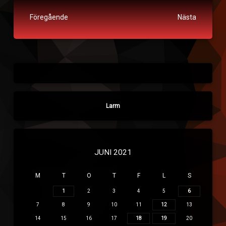
Fortsätt läsa
Föregående
Nästa
Larm
JUNI 2021
M
T
O
T
F
L
S
1
2
3
4
5
6
7
8
9
10
11
12
13
14
15
16
17
18
19
20