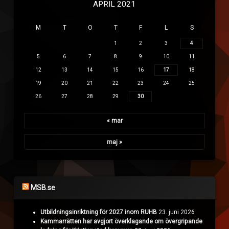
APRIL 2021
M
T
O
T
F
L
S
1
2
3
4
5
6
7
8
9
10
11
12
13
14
15
16
17
18
19
20
21
22
23
24
25
26
27
28
29
30
« mar
maj »
MSB.se
Utbildningsinriktning för 2027 inom RUHB
23. juni 2026
Kammarrätten har avgjort överklagande om övergripande