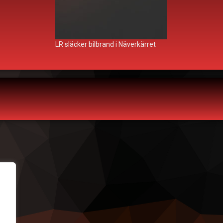
LR släcker bilbrand i Näverkärret
sa
e