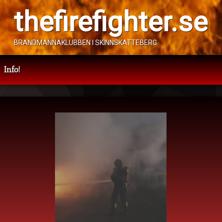
thefirefighter.se
BRANDMANNAKLUBBEN I SKINNSKATTEBERG
Info!
(arkiv)
anuari 2021
Kategorier:
Arkiv
 januari 2021