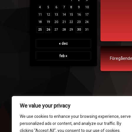
4
5
6
7
8
9
10
11
12
13
14
15
16
17
18
19
20
21
22
23
24
25
26
27
28
29
30
31
« dec
feb »
Fortsätt lä
Föregåend
We value your privacy
We use cookies to enhance your browsing experience, serve
personalized ads or content, and analyze our traffic. By
clicking "Accept All", you consent to our use of cookies.